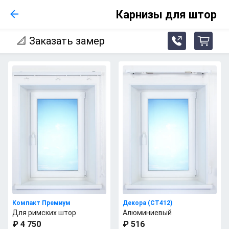
Карнизы для штор
📐
Заказать замер
phone_fill_arrow_up_right
cart
Компакт Премиум
Декора (СТ412)
Для римских штор
Алюминиевый
₽ 4 750
₽ 516