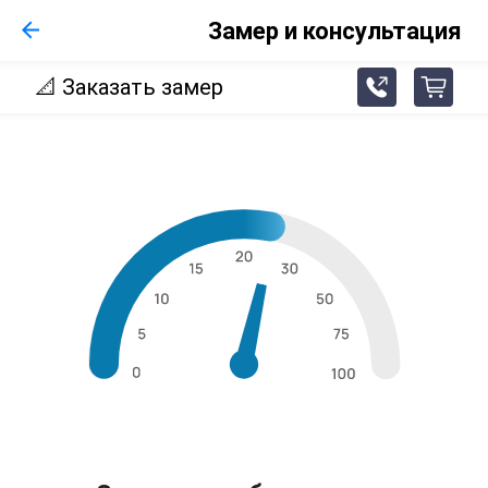
Замер и консультация
📐
Заказать замер
phone_fill_arrow_up_right
cart